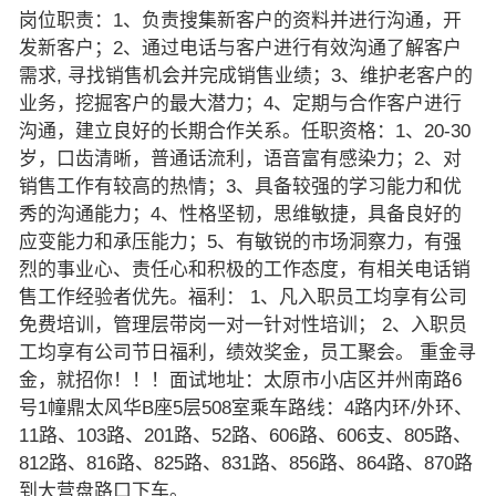
岗位职责：1、负责搜集新客户的资料并进行沟通，开
发新客户；2、通过电话与客户进行有效沟通了解客户
需求, 寻找销售机会并完成销售业绩；3、维护老客户的
业务，挖掘客户的最大潜力；4、定期与合作客户进行
沟通，建立良好的长期合作关系。任职资格：1、20-30
岁，口齿清晰，普通话流利，语音富有感染力；2、对
销售工作有较高的热情；3、具备较强的学习能力和优
秀的沟通能力；4、性格坚韧，思维敏捷，具备良好的
应变能力和承压能力；5、有敏锐的市场洞察力，有强
烈的事业心、责任心和积极的工作态度，有相关电话销
售工作经验者优先。福利： 1、凡入职员工均享有公司
免费培训，管理层带岗一对一针对性培训； 2、入职员
工均享有公司节日福利，绩效奖金，员工聚会。 重金寻
金，就招你！！！面试地址：太原市小店区并州南路6
号1幢鼎太风华B座5层508室乘车路线：4路内环/外环、
11路、103路、201路、52路、606路、606支、805路、
812路、816路、825路、831路、856路、864路、870路
到大营盘路口下车。