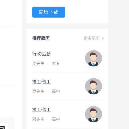
简历下载
推荐简历
更多简历
行政/后勤
吴先生
·
大专
技工/普工
罗先生
·
高中
技工/普工
邓先生
·
高中