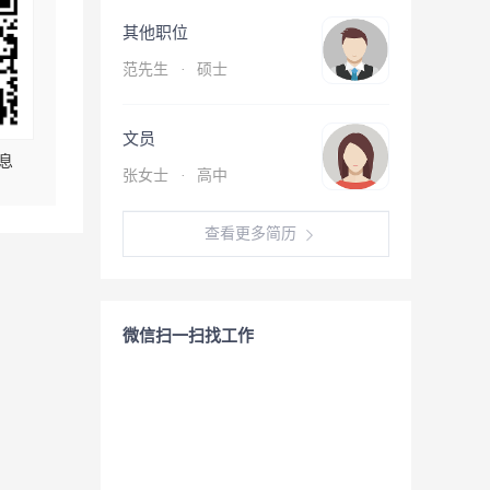
其他职位
范先生
·
硕士
文员
息
张女士
·
高中
查看更多简历
微信扫一扫找工作