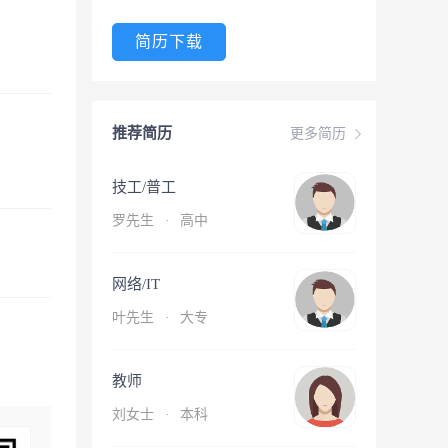
简历下载
推荐简历
更多简历
技工/普工
罗先生
·
高中
网络/IT
叶先生
·
大专
教师
刘女士
·
本科